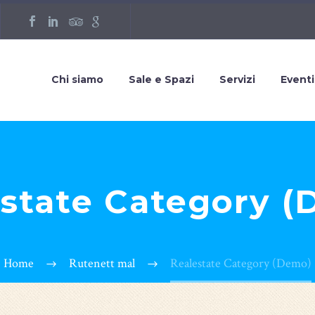
Chi siamo
Sale e Spazi
Servizi
Eventi
state Category 
Home
Rutenett mal
Realestate Category (Demo)