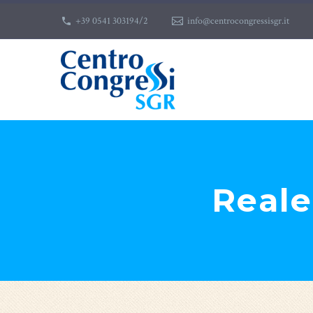
+39 0541 303194/2
info@centrocongressisgr.it
Reale